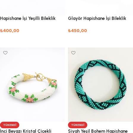
Hapishane İşi Yeşilli Bileklik
Glayör Hapishane İşi Bileklik
₺
400,00
₺
450,00
Sepete Ekle
Sepete Ekle
TÜKENDI
TÜKENDI
İnci Beyazı Kristal Çiçekli
Siyah Yeşil Bohem Hapishane