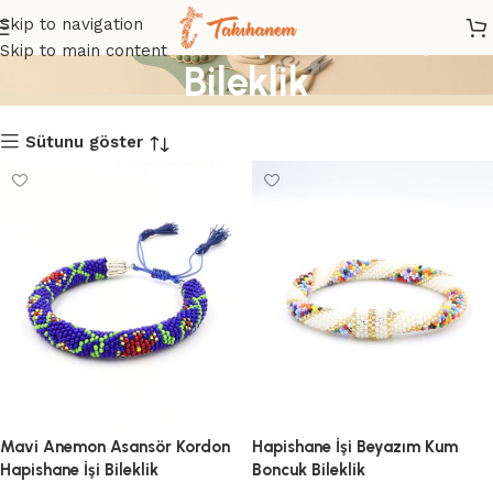
Bohem - Hapishane İşi
Skip to navigation
Skip to main content
Bileklik
Sütunu göster
Mavi Anemon Asansör Kordon
Hapishane İşi Beyazım Kum
Hapishane İşi Bileklik
Boncuk Bileklik