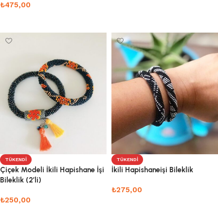
₺
475,00
Devamını oku
Devamını oku
TÜKENDI
TÜKENDI
Çiçek Modeli İkili Hapishane İşi
İkili Hapishaneişi Bileklik
Bileklik (2’li)
₺
275,00
₺
250,00
Devamını oku
Devamını oku