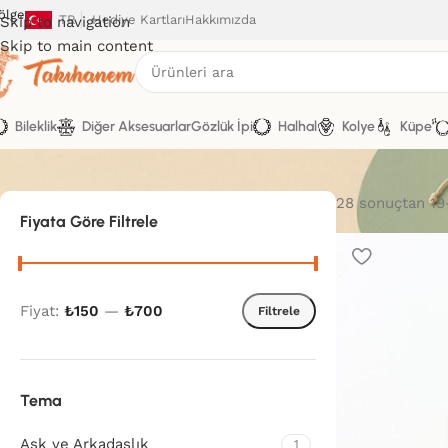
ölge
TR
Hediye Kartları
Hakkımızda
Skip to navigation
Skip to main content
Bileklik
Diğer Aksesuarlar
Gözlük İpi
Halhal
Kolye
Küpe
28 sonuçtan 19-
Fiyata Göre Filtrele
Fiyat:
₺150
—
₺700
Filtrele
Tema
Aşk ve Arkadaşlık
1