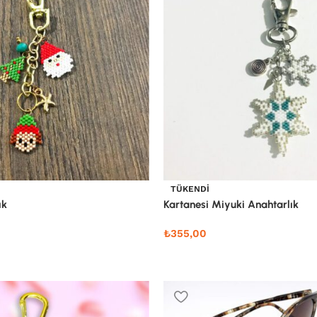
TÜKENDI
ık
Kartanesi Miyuki Anahtarlık
₺
355,00