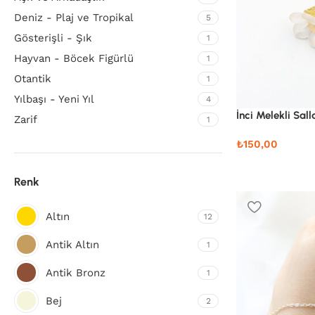
Deniz - Plaj ve Tropikal
5
Gösterişli - Şık
1
Hayvan - Böcek Figürlü
1
Otantik
1
Yılbaşı - Yeni Yıl
4
İnci Melekli Sall
Zarif
1
₺
150,00
Renk
Altın
12
Antik Altın
1
Antik Bronz
1
Bej
2