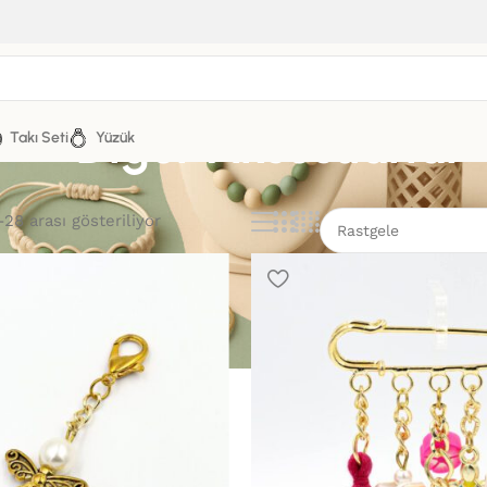
Diğer Aksesuarlar
Takı Seti
Yüzük
28 arası gösteriliyor