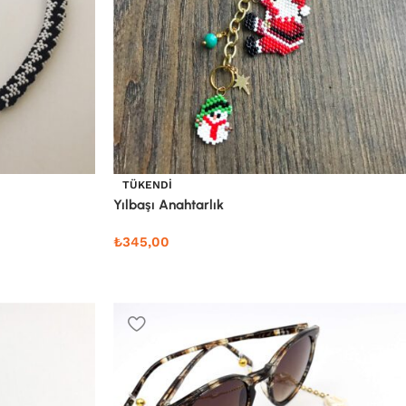
TÜKENDI
Yılbaşı Anahtarlık
₺
345,00