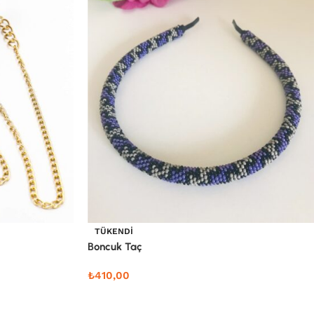
TÜKENDI
Boncuk Taç
₺
410,00