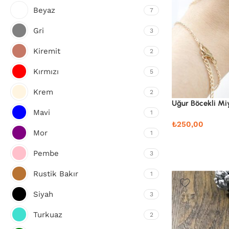
Beyaz
7
Gri
3
Kiremit
2
Kırmızı
5
Krem
2
Uğur Böcekli M
Mavi
1
₺
250,00
Mor
1
Pembe
3
Rustik Bakır
1
Siyah
3
Turkuaz
2