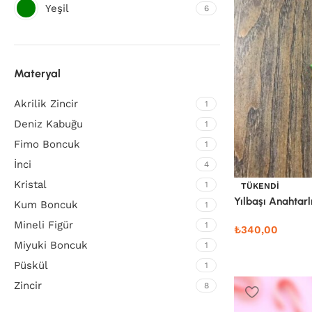
Yeşil
6
Materyal
Akrilik Zincir
1
Deniz Kabuğu
1
Fimo Boncuk
1
İnci
4
Kristal
1
TÜKENDI
Yılbaşı Anahtarl
Kum Boncuk
1
Mineli Figür
1
₺
340,00
Miyuki Boncuk
1
Püskül
1
Zincir
8