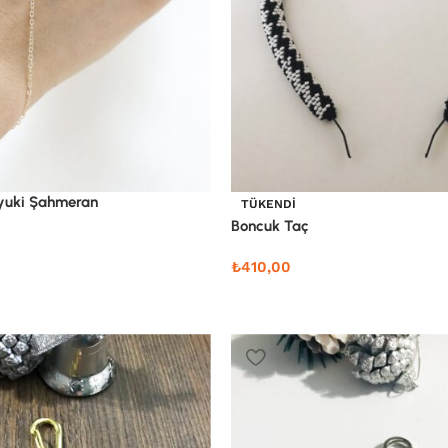
iyuki Şahmeran
TÜKENDI
Boncuk Taç
₺
410,00