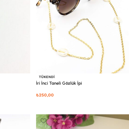
TÜKENDI
İri İnci Taneli Gözlük İpi
₺
250,00