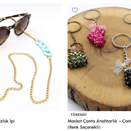
TÜKENDI
zlük İpi
Maskot Çanta Anahtarlık – Çan
(Renk Seçenekli)