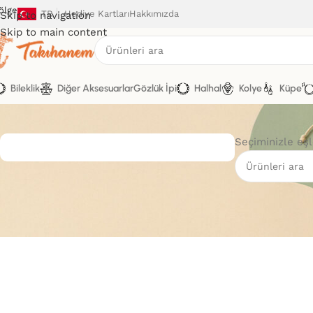
ölge
TR
Hediye Kartları
Hakkımızda
Skip to navigation
Skip to main content
Bileklik
Diğer Aksesuarlar
Gözlük İpi
Halhal
Kolye
Küpe
Seçiminizle eş