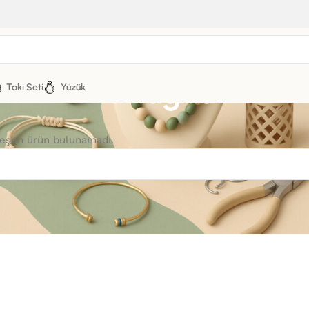
Magnet
Takı Seti
Yüzük
leşen ürün bulunamadı.