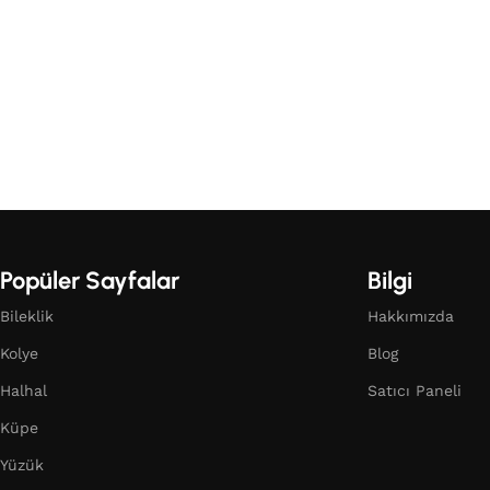
Popüler Sayfalar
Bilgi
Bileklik
Hakkımızda
Kolye
Blog
Halhal
Satıcı Paneli
Küpe
Yüzük