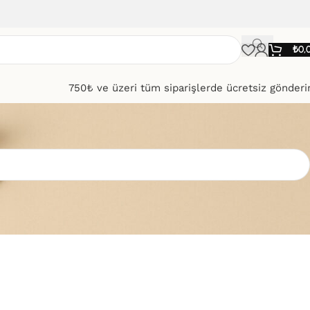
₺
0,
750₺ ve üzeri tüm siparişlerde ücretsiz gönder