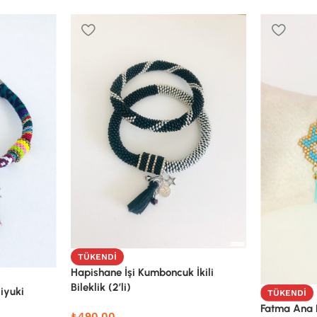
TÜKENDI
Hapishane İşi Kumboncuk İkili
Bileklik (2’li)
iyuki
TÜKENDI
Fatma Ana E
₺
490,00