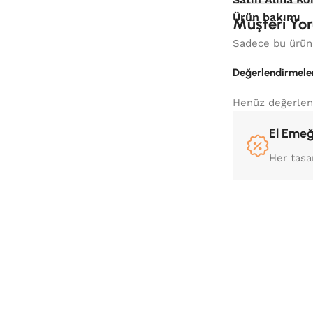
Ürün bakımı
Müşteri Yor
Sadece bu ürünü
Değerlendirmele
Henüz değerlen
El Emeğ
Her tasa