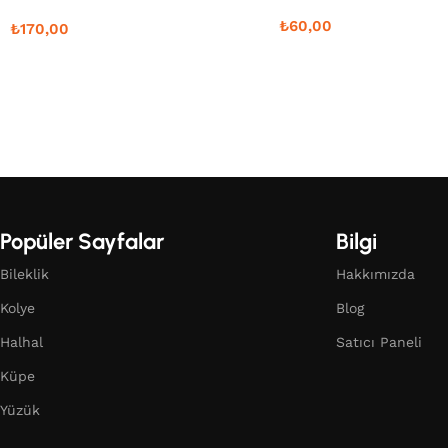
₺
60,00
₺
170,00
Popüler Sayfalar
Bilgi
Bileklik
Hakkımızda
Kolye
Blog
Halhal
Satıcı Paneli
Küpe
Yüzük