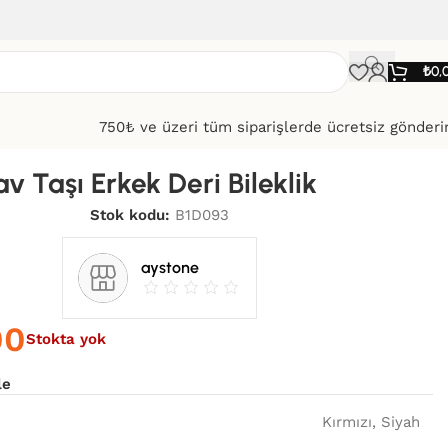
₺
0,
750₺ ve üzeri tüm siparişlerde ücretsiz gönder
av Taşı Erkek Deri Bileklik
Stok kodu:
B1D093
aystone
00
Stokta yok
le
Kırmızı
,
Siyah