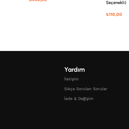
Seçenekli)
₺
110,00
Yardım
İletişim
Sıkça Sorulan Sorular
İade & Değişim