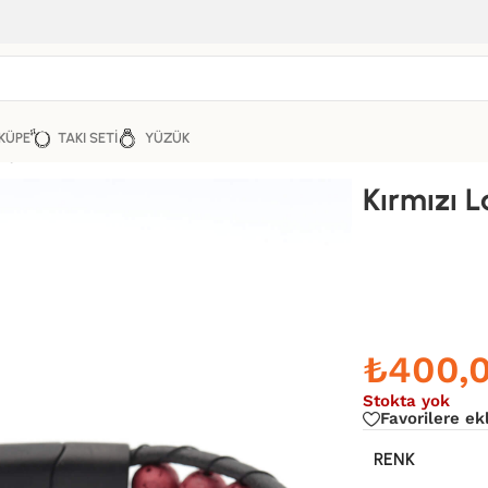
KÜPE
TAKI SETI
YÜZÜK
aşı Erkek Deri Bileklik
Kırmızı L
₺
400,
Stokta yok
Favorilere ek
RENK