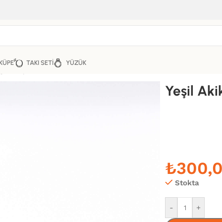
KÜPE
TAKI SETI
YÜZÜK
ğal Taş Bileklik
Yeşil Aki
₺
300,
Stokta
-
+