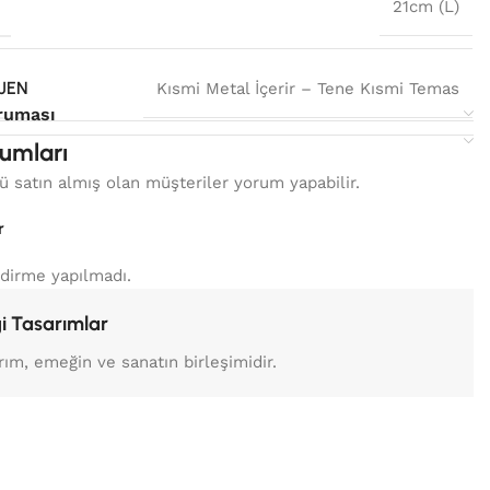
U
21cm (L)
JEN
Kısmi Metal İçerir – Tene Kısmi Temas
ruması
umları
 satın almış olan müşteriler yorum yapabilir.
r
dirme yapılmadı.
i Tasarımlar
rım, emeğin ve sanatın birleşimidir.