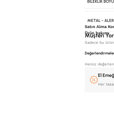
BILEKLIK BOY
METAL - ALER
Satın Alma Ko
Ürün bakımı
Müşteri Yor
Sadece bu ürünü
Değerlendirmele
Henüz değerlen
El Emeğ
Her tasa