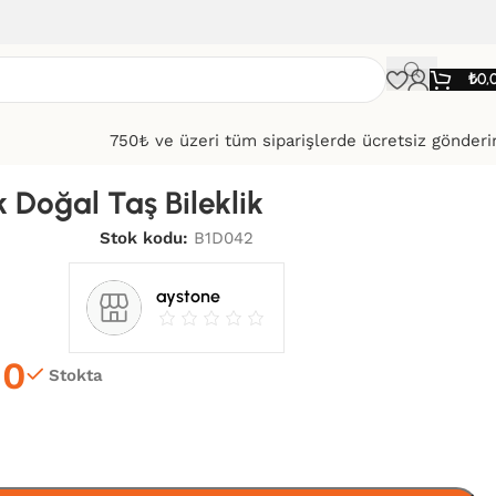
₺
0,
750₺ ve üzeri tüm siparişlerde ücretsiz gönder
k Doğal Taş Bileklik
Stok kodu:
B1D042
aystone
00
Stokta