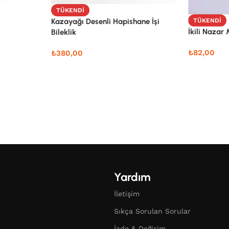
TÜKENDI
TÜKENDI
Kazayağı Desenli Hapishane İşi
İkili Nazar 
Bileklik
₺
82,00
₺
380,00
Yardım
İletişim
Sıkça Sorulan Sorular
İade & Değişim