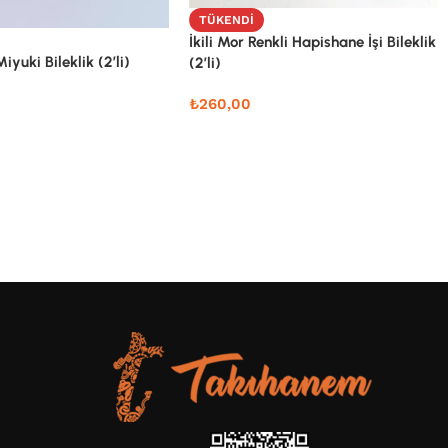
TÜKENDI
İkili Mor Renkli Hapishane İşi Bileklik
Miyuki Bileklik (2’li)
(2’li)
₺
260,00