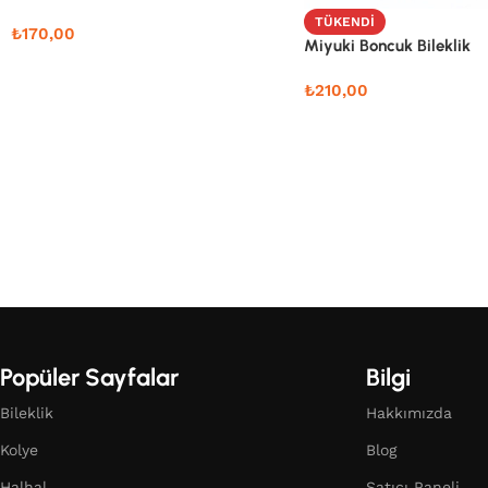
TÜKENDI
₺
170,00
Miyuki Boncuk Bileklik
₺
210,00
Popüler Sayfalar
Bilgi
Bileklik
Hakkımızda
Kolye
Blog
Halhal
Satıcı Paneli