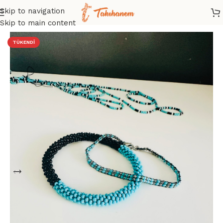
Skip to navigation
Ana Sayfa
/
Mağaza
/
Bileklik
/
Kum Boncuk Bileklik
Skip to main content
TÜKENDI