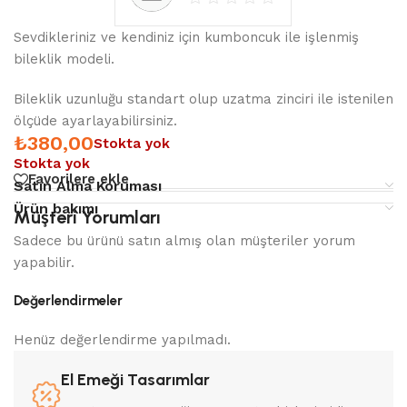
Sevdikleriniz ve kendiniz için kumboncuk ile işlenmiş
bileklik modeli.
Bileklik uzunluğu standart olup uzatma zinciri ile istenilen
ölçüde ayarlayabilirsiniz.
₺
380,00
Stokta yok
Stokta yok
Favorilere ekle
Satın Alma Koruması
Ürün bakımı
Müşteri Yorumları
Sadece bu ürünü satın almış olan müşteriler yorum
yapabilir.
Değerlendirmeler
Henüz değerlendirme yapılmadı.
El Emeği Tasarımlar