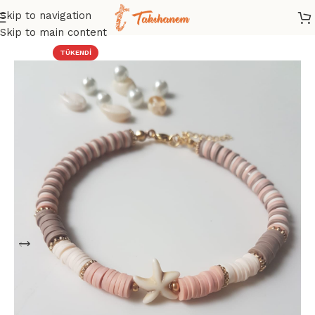
Skip to navigation
Ana Sayfa
/
Mağaza
/
Halhal
/
Fimo Halhal
Skip to main content
TÜKENDI