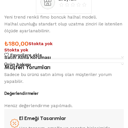
Yeni trend renkli fimo boncuk halhal modeli.
Halhal uzunluğu standart olup uzatma zinciri ile istenilen
ölçüde ayarlanabilinir.
₺
180,00
Stokta yok
Stokta yok
Favorilere ekle
Satın Alma Koruması
Ürün bakımı
Müşteri Yorumları
Sadece bu ürünü satın almış olan müşteriler yorum
yapabilir.
Değerlendirmeler
Henüz değerlendirme yapılmadı.
El Emeği Tasarımlar