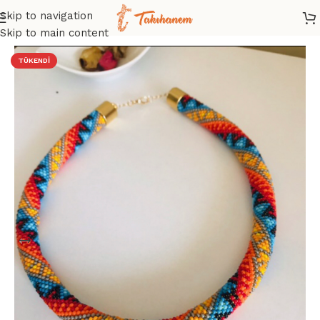
Skip to navigation
Ana Sayfa
/
Mağaza
/
Kolye
/
Kum Boncuk Kolye
Skip to main content
TÜKENDI