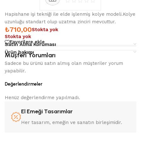
Hapishane işi tekniği ile elde işlenmiş kolye modeli.Kolye
uzunluğu standart olup uzatma zinciri mevcuttur.
₺
710,00
Stokta yok
Stokta yok
Favorilere ekle
Satın Alma Koruması
Ürün bakımı
Müşteri Yorumları
Sadece bu ürünü satın almış olan müşteriler yorum
yapabilir.
Değerlendirmeler
Henüz değerlendirme yapılmadı.
El Emeği Tasarımlar
Her tasarım, emeğin ve sanatın birleşimidir.