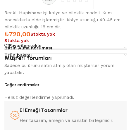
Renkli Hapishane işi kolye ve bileklik modeli. Kum
boncuklarla elde işlenmiştir. Kolye uzunluğu 40-45 cm
bileklik uzunluğu 18 cm dir.
₺
720,00
Stokta yok
Stokta yok
Favorilere ekle
Satın Alma Koruması
Ürün bakımı
Müşteri Yorumları
Sadece bu ürünü satın almış olan müşteriler yorum
yapabilir.
Değerlendirmeler
Henüz değerlendirme yapılmadı.
El Emeği Tasarımlar
Her tasarım, emeğin ve sanatın birleşimidir.