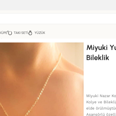
KÜPE
TAKI SETI
YÜZÜK
ye Ve Bileklik
Miyuki Y
Bileklik
Miyuki Nazar Ko
Kolye ve Bilekli
elde örülmüştür.
Asansörlü özelli