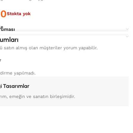
00
Stokta yok
le
ruması
umları
 satın almış olan müşteriler yorum yapabilir.
r
dirme yapılmadı.
i Tasarımlar
rım, emeğin ve sanatın birleşimidir.