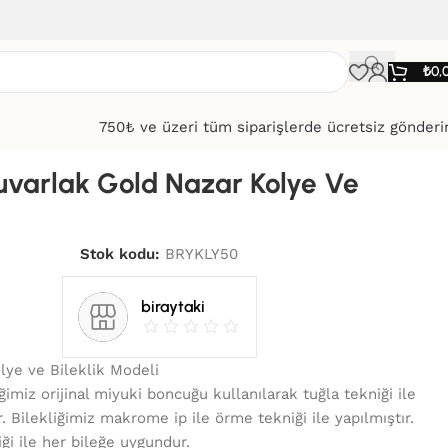
₺
0,
750₺ ve üzeri tüm siparişlerde ücretsiz gönder
uvarlak Gold Nazar Kolye Ve
Stok kodu:
BRYKLY50
biraytaki
lye ve Bileklik Modeli
ğimiz orijinal miyuki boncuğu kullanılarak tuğla tekniği ile
 Bilekliğimiz makrome ip ile örme tekniği ile yapılmıştır.
ği ile her bileğe uygundur.