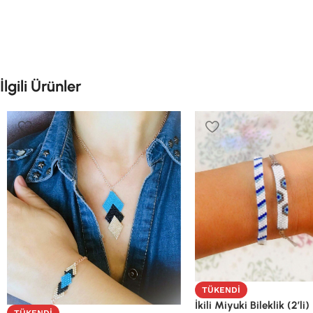
İlgili Ürünler
TÜKENDI
İkili Miyuki Bileklik (2’li)
TÜKENDI