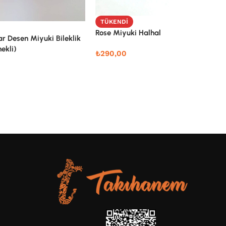
TÜKENDI
Rose Miyuki Halhal
ar Desen Miyuki Bileklik
ekli)
₺
290,00