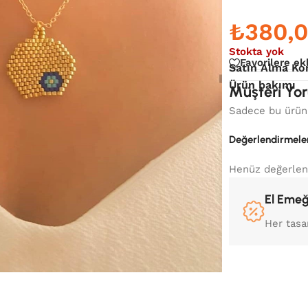
₺
380,
Stokta yok
Favorilere ek
Satın Alma Ko
Ürün bakımı
Müşteri Yor
Sadece bu ürünü
Değerlendirmele
Henüz değerlen
El Emeğ
Her tasa