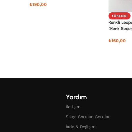
₺
190,00
TÜKENDI
Renkli Leop
(Renk Seçen
₺
160,00
Yardım
İletişim
Sıkça Sorulan Sorular
İade & Değişim