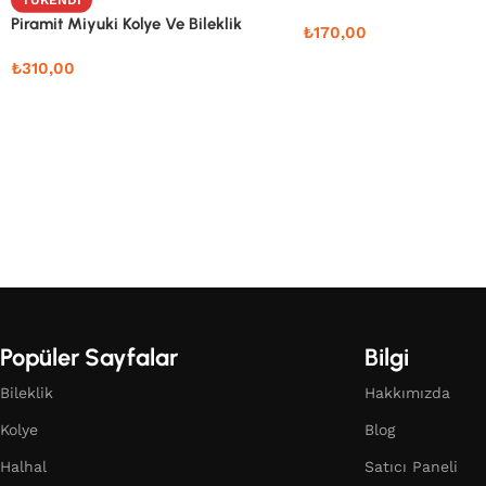
Piramit Miyuki Kolye Ve Bileklik
₺
170,00
₺
310,00
Popüler Sayfalar
Bilgi
Bileklik
Hakkımızda
Kolye
Blog
Halhal
Satıcı Paneli