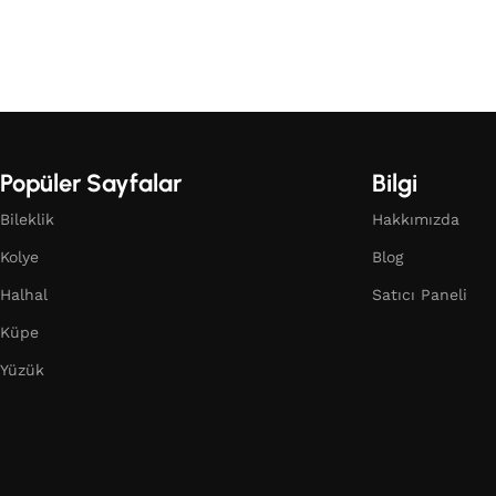
Popüler Sayfalar
Bilgi
Bileklik
Hakkımızda
Kolye
Blog
Halhal
Satıcı Paneli
Küpe
Yüzük