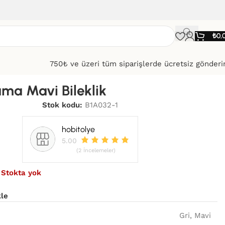
₺
0,
750₺ ve üzeri tüm siparişlerde ücretsiz gönder
ma Mavi Bileklik
Stok kodu:
B1A032-1
hobitolye
5.00
(2 İncelemeler)
0
Stokta yok
kle
Gri
,
Mavi