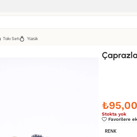
Takı Seti
Yüzük
Çaprazla
₺
95,0
Stokta yok
Favorilere e
RENK