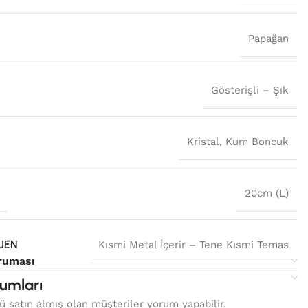
Papağan
Gösterişli – Şık
Kristal
,
Kum Boncuk
U
20cm (L)
JEN
Kısmi Metal İçerir – Tene Kısmi Temas
ruması
umları
 satın almış olan müşteriler yorum yapabilir.