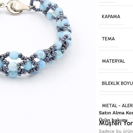
KAPAMA
TEMA
MATERYAL
BILEKLIK BOY
METAL - ALER
Satın Alma Ko
Ürün bakımı
Müşteri Yor
Sadece bu ürünü