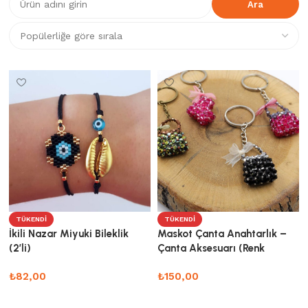
TÜKENDI
TÜKENDI
İkili Nazar Miyuki Bileklik
Maskot Çanta Anahtarlık –
(2’li)
Çanta Aksesuarı (Renk
Seçenekli)
₺
82,00
₺
150,00
Devamını oku
Seçenekler