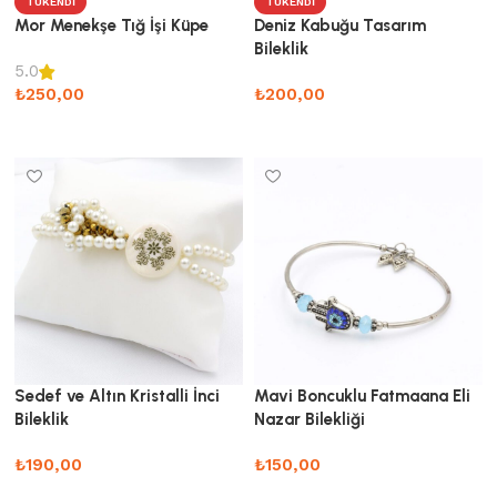
TÜKENDI
TÜKENDI
Mor Menekşe Tığ İşi Küpe
Deniz Kabuğu Tasarım
Bileklik
5.0
₺
250,00
₺
200,00
Devamını oku
Devamını oku
Sedef ve Altın Kristalli İnci
Mavi Boncuklu Fatmaana Eli
Bileklik
Nazar Bilekliği
₺
190,00
₺
150,00