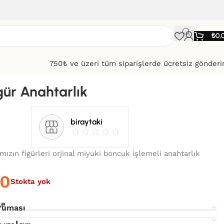
₺
0,
750₺ ve üzeri tüm siparişlerde ücretsiz gönder
gür Anahtarlık
biraytaki
mızın figürleri orjinal miyuki boncuk işlemeli anahtarlık
00
Stokta yok
le
ruması