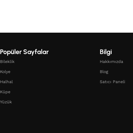
Popüler Sayfalar
Bilgi
Bileklik
Hakkımızda
Kolye
Blog
Halhal
Satıcı Paneli
Küpe
Yüzük