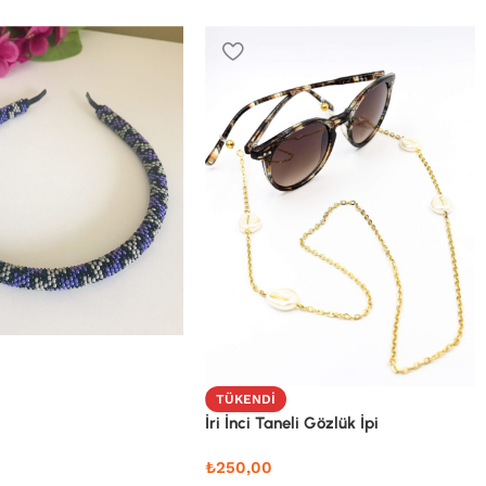
TÜKENDI
İri İnci Taneli Gözlük İpi
₺
250,00