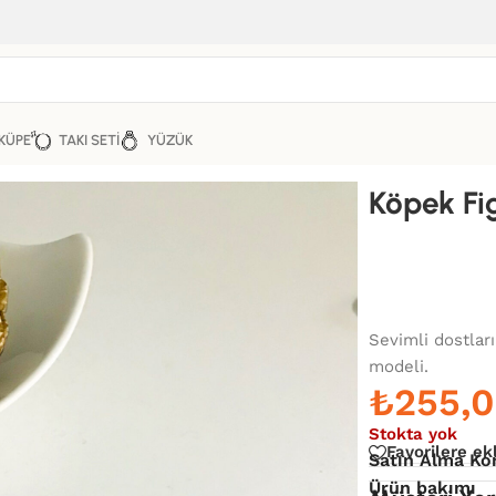
KÜPE
TAKI SETI
YÜZÜK
r Anahtarlık
Köpek Fi
Sevimli dostları
modeli.
₺
255,
Stokta yok
Favorilere ek
Satın Alma Ko
Ürün bakımı