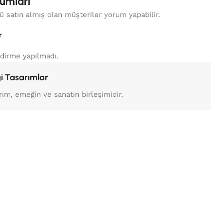
umları
 satın almış olan müşteriler yorum yapabilir.
r
dirme yapılmadı.
i Tasarımlar
rım, emeğin ve sanatın birleşimidir.