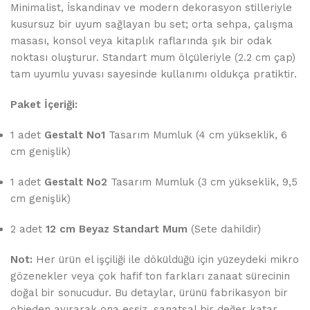
Minimalist, İskandinav ve modern dekorasyon stilleriyle
kusursuz bir uyum sağlayan bu set; orta sehpa, çalışma
masası, konsol veya kitaplık raflarında şık bir odak
noktası oluşturur. Standart mum ölçüleriyle (2.2 cm çap)
tam uyumlu yuvası sayesinde kullanımı oldukça pratiktir.
Paket İçeriği:
1 adet
Gestalt No1
Tasarım Mumluk (4 cm yükseklik, 6
cm genişlik)
1 adet
Gestalt No2
Tasarım Mumluk (3 cm yükseklik, 9,5
cm genişlik)
2 adet
12 cm Beyaz Standart Mum
(Sete dahildir)
Not:
Her ürün el işçiliği ile döküldüğü için yüzeydeki mikro
gözenekler veya çok hafif ton farkları zanaat sürecinin
doğal bir sonucudur. Bu detaylar, ürünü fabrikasyon bir
objeden ayırarak ona eşsiz, sanatsal bir değer katar.