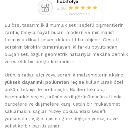
hobitolye
5.00
(2 İncelemeler)
Bu özel tasarım ikili mumluk seti; sedefli pigmentlerin
zarif ışıltısıyla hayat bulan, modern ve minimalist
formuyla dikkat çeken dekoratif bir objedir. Gestalt
serisinin birbirini tamamlayan iki farklı boyutundan
oluşan set, özgün geometrik hatlarıyla mekâna derinlik
ve estetik bir denge kazandırır.
Ürün, sıradan alçı veya seramik malzemelerin aksine,
yüksek dayanımlı poliüretan reçine
kullanılarak özel
döküm tekniği ile üretilmiştir. Bu ileri teknoloji
hammadde seçimi, ürünün zarif görünümünün altında
darbelere ve düşmelere karşı üstün bir mukavemet
saklamasını sağlar. Yüzey dokusundaki sedefli
yansımalar, ışığın açısına göre değişen yumuşak ve
sofistike bir parıltı sunar.