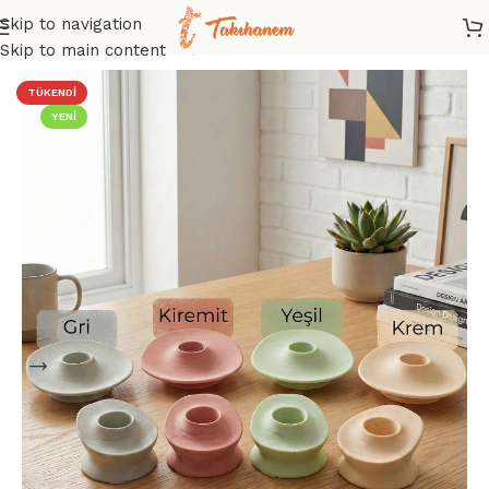
Skip to navigation
Ana Sayfa
/
Mağaza
/
Diğer Aksesuarlar
Skip to main content
TÜKENDI
YENI