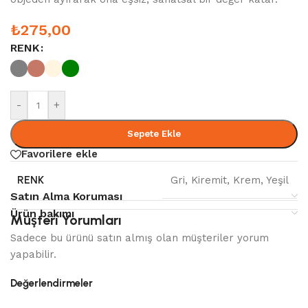
₺
275,00
RENK
-
+
Sepete Ekle
Favorilere ekle
RENK
Gri
,
Kiremit
,
Krem
,
Yeşil
Satın Alma Koruması
Ürün bakımı
Müşteri Yorumları
Sadece bu ürünü satın almış olan müşteriler yorum
yapabilir.
Değerlendirmeler