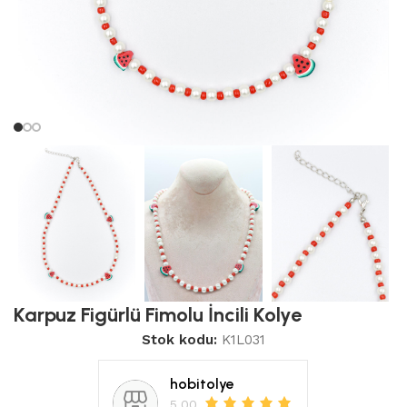
Karpuz Figürlü Fimolu İncili Kolye
Stok kodu:
K1L031
hobitolye
5.00