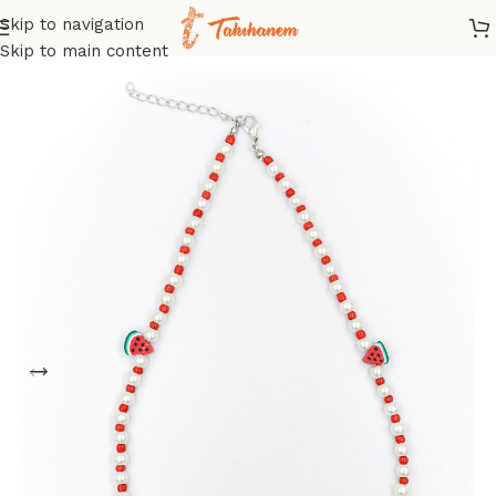
Skip to navigation
Ana Sayfa
/
Mağaza
/
Kolye
/
İnci Kolye
Skip to main content