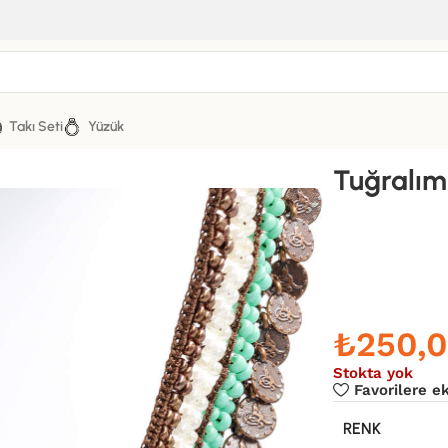
Takı Seti
Yüzük
Tuğralım
₺
250,
Stokta yok
Favorilere e
RENK