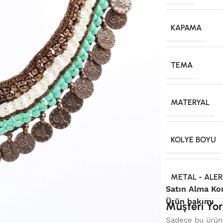
KAPAMA
TEMA
MATERYAL
KOLYE BOYU
METAL - ALER
Satın Alma Ko
Ürün bakımı
Müşteri Yor
Sadece bu ürünü