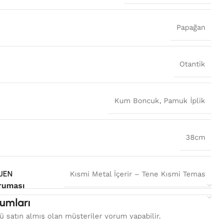
Papağan
Otantik
Kum Boncuk
,
Pamuk İplik
38cm
JEN
Kısmi Metal İçerir – Tene Kısmi Temas
ruması
umları
 satın almış olan müşteriler yorum yapabilir.