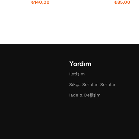
₺
140,00
₺
85,00
Yardım
İletişim
Sıkça Sorulan Sorular
İade & Değişim