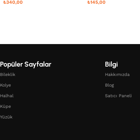
₺
340,00
₺
145,00
Popüler Sayfalar
Bilgi
Bileklik
Hakkımızda
Kolye
Blog
Halhal
Satıcı Paneli
Küpe
Yüzük