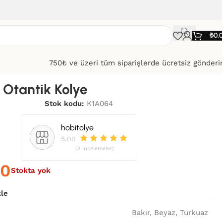
₺
0,
750₺ ve üzeri tüm siparişlerde ücretsiz gönder
 Otantik Kolye
Stok kodu:
K1A064
hobitolye
5.00
(2 İncelemeler)
00
Stokta yok
kle
Bakır
,
Beyaz
,
Turkuaz