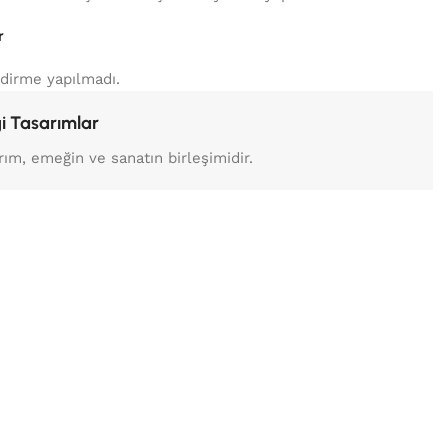
r
dirme yapılmadı.
i Tasarımlar
rım, emeğin ve sanatın birleşimidir.