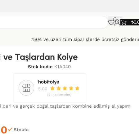
₺
0,
750₺ ve üzeri tüm siparişlerde ücretsiz gönder
i ve Taşlardan Kolye
Stok kodu:
K1A040
hobitolye
5.00
(2 İncelemeler)
ki deri ve gerçek doğal taşlardan kombine edilmiş el yapımı
00
Stokta