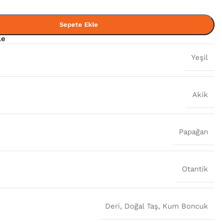
Sepete Ekle
le
Yeşil
Akik
Papağan
Otantik
Deri
,
Doğal Taş
,
Kum Boncuk