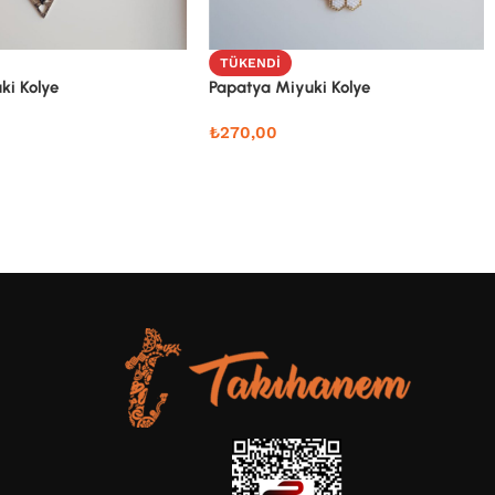
TÜKENDI
ki Kolye
Papatya Miyuki Kolye
₺
270,00