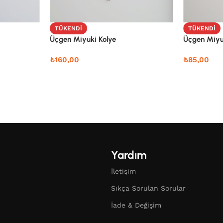
TÜKENDI
TÜKENDI
Üçgen Miyuki Kolye
Üçgen Miyu
₺
160,00
₺
85,00
Yardım
İletişim
Sıkça Sorulan Sorular
İade & Değişim