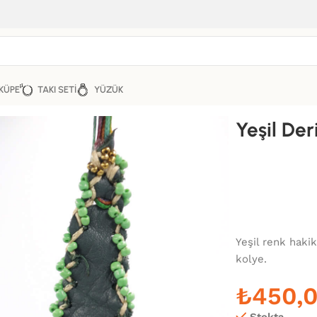
KÜPE
TAKI SETI
YÜZÜK
Yeşil Der
Yeşil renk haki
kolye.
₺
450,
Stokta