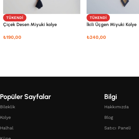
TÜKENDI
TÜKENDI
Çiçek Desen Miyuki kolye
İkili Üçgen Miyuki Kolye
₺
190,00
₺
240,00
Popüler Sayfalar
Bilgi
Bileklik
Hakkımızda
Kolye
Blog
Halhal
Satıcı Paneli
Küpe