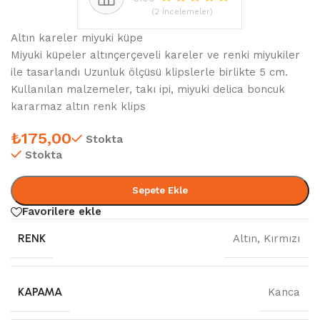
(2 İncelemeler)
Altın kareler miyuki küpe
Miyuki küpeler altınçerçeveli kareler ve renki miyukiler
ile tasarlandı Uzunluk ölçüsü klipslerle birlikte 5 cm.
Kullanılan malzemeler, takı ipi, miyuki delica boncuk
kararmaz altın renk klips
₺
175,00
Stokta
Stokta
Sepete Ekle
Favorilere ekle
RENK
Altın
,
Kırmızı
KAPAMA
Kanca