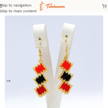
Skip to navigation
Ana Sayfa
/
Mağaza
/
Küpe
/
Miyuki Küpe
Skip to main content