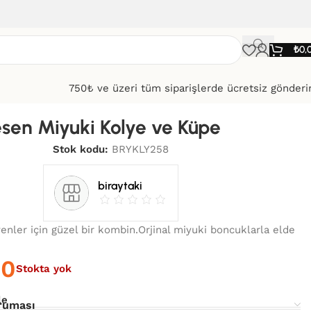
₺
0,
750₺ ve üzeri tüm siparişlerde ücretsiz gönder
sen Miyuki Kolye ve Küpe
Stok kodu:
BRYKLY258
biraytaki
enler için güzel bir kombin.Orjinal miyuki boncuklarla elde
00
Stokta yok
le
ruması