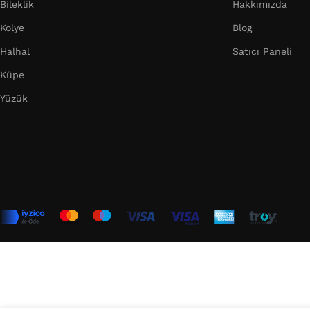
Bileklik
Hakkımızda
Kolye
Blog
Halhal
Satıcı Paneli
Küpe
Yüzük