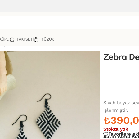
KÜPE
TAKI SETI
YÜZÜK
Küpe
Zebra De
Siyah beyaz sev
işlenmiştir.
₺
390,
Stokta yok
Favorilere ek
Satın Alma Ko