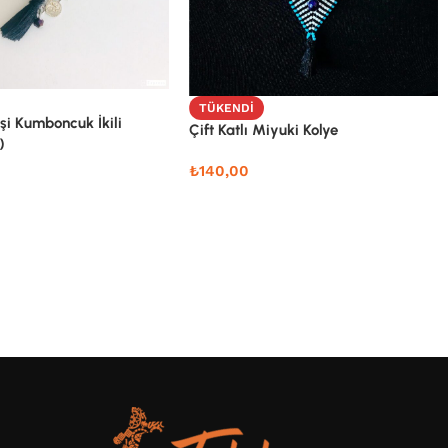
TÜKENDI
şi Kumboncuk İkili
Çift Katlı Miyuki Kolye
)
₺
140,00