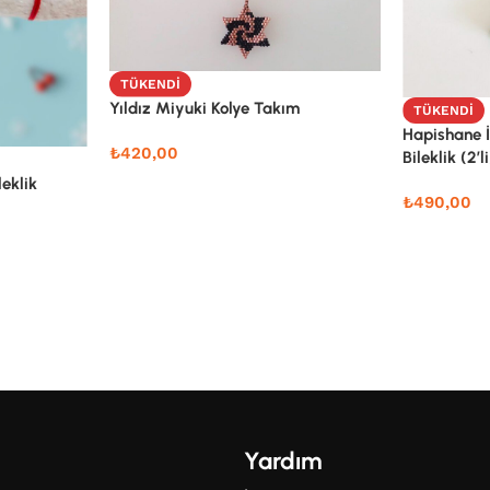
TÜKENDI
Yıldız Miyuki Kolye Takım
TÜKENDI
Hapishane İ
₺
420,00
Bileklik (2’li
leklik
₺
490,00
Yardım