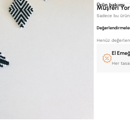
Ürün bakımı
Müşteri Yor
Sadece bu ürünü
Değerlendirmele
Henüz değerlen
El Emeğ
Her tasa