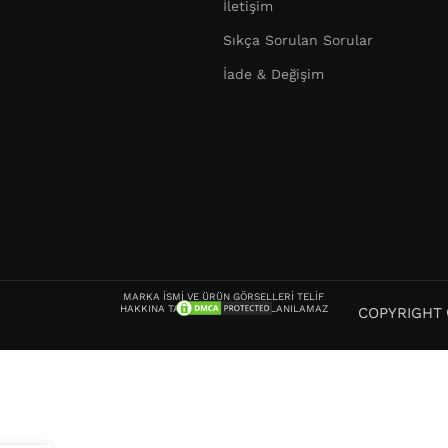
İletişim
Sıkça Sorulan Sorular
İade & Değişim
MARKA İSMİ VE ÜRÜN GÖRSELLERİ TELİF
HAKKINA TABİDİR, İZİNSİZ KULLANILAMAZ
COPYRIGHT