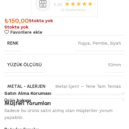
5.00
(2 İncelemeler)
₺
150,00
Stokta yok
Stokta yok
Favorilere ekle
RENK
Fuşya
,
Pembe
,
Siyah
YÜZÜK ÖLÇÜSÜ
53mm
METAL - ALERJEN
Metal İçerir – Tene Tam Temas
Satın Alma Koruması
Ürün bakımı
Müşteri Yorumları
Sadece bu ürünü satın almış olan müşteriler yorum
yapabilir.